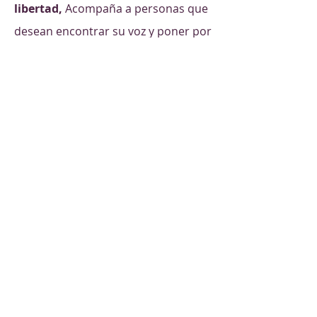
libertad,
A
compaña a personas que
desean encontrar su voz y poner por
escrito recuerdos, reflexiones e
historias desde la experiencia
personal.
Información práctica.
Sesiones semanales
100% en línea (grabación disponible
durante todo el mes)
Inversión
MX 1,850 mensuales.
(4 sesiones/mes).
Si eres parte de la
Comunidad de Lilyan
de la Vega
, tienes garantizado el descuento