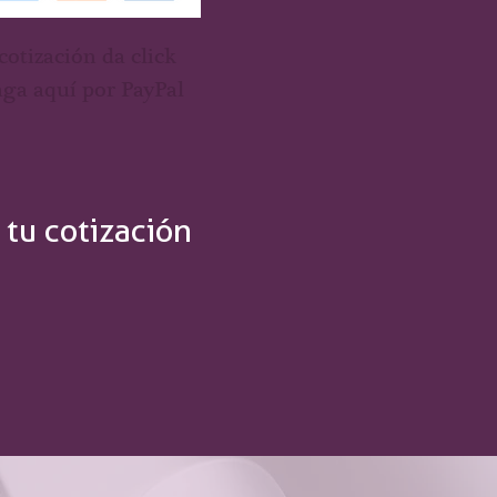
 cotización da click
aga aquí por PayPal
 tu cotización