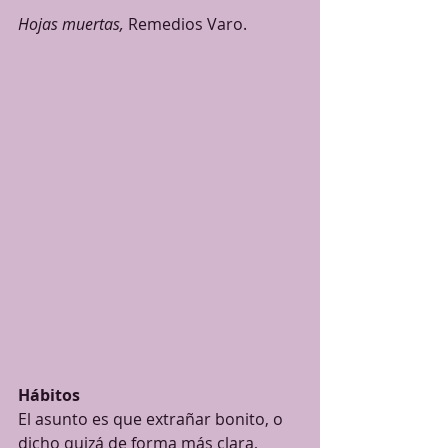
Hojas muertas, 
Remedios Varo.
Hábitos
El asunto es que extrañar bonito, o 
dicho quizá de forma más clara, 