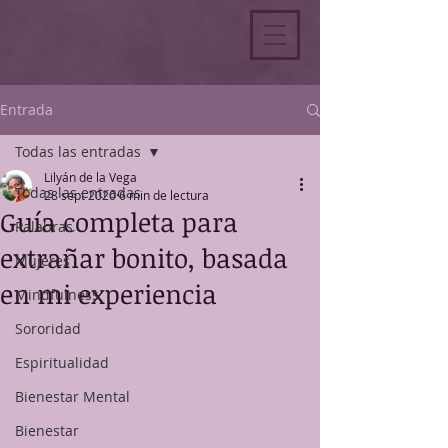
Entrada
Todas las entradas
Lilyán de la Vega
Todas las entradas
28 sept 2020
6 min de lectura
Guía completa para
Palabras
extrañar bonito, basada
Mujeres
en mi experiencia
Mindfulness
Sororidad
Espiritualidad
Bienestar Mental
Bienestar