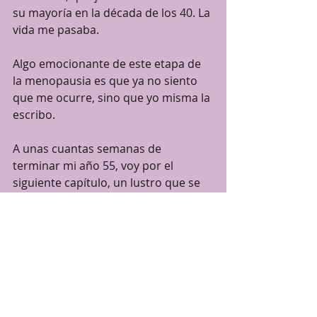
su mayoría en la década de los 40. La 
vida me pasaba. 
Algo emocionante de este etapa de 
la menopausia es que ya no siento 
que me ocurre, sino que yo misma la 
escribo. 
A unas cuantas semanas de 
terminar mi año 55, voy por el 
siguiente capítulo, un lustro que se 
ve como hoja en blanco y me 
emociona. Ya tengo la pluma en la 
mano, literal y figurativamente. Te 
invito a escribir conmigo, 
reflexionemos en colectivo acerca de 
la segunda mitad de la vida en mis 
talleres en línea de escritura 