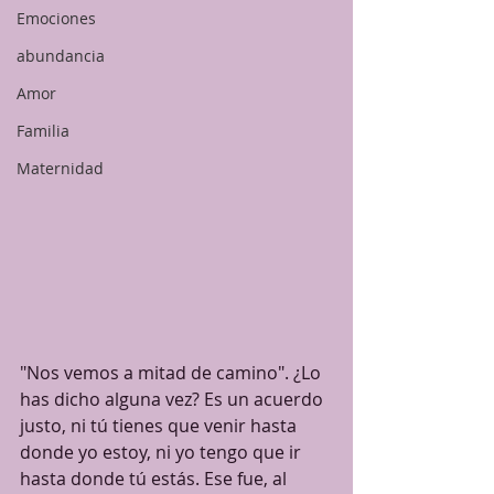
Emociones
abundancia
Amor
Familia
Maternidad
"Nos vemos a mitad de camino". ¿Lo 
has dicho alguna vez? Es un acuerdo 
justo, ni tú tienes que venir hasta 
donde yo estoy, ni yo tengo que ir 
hasta donde tú estás. Ese fue, al 