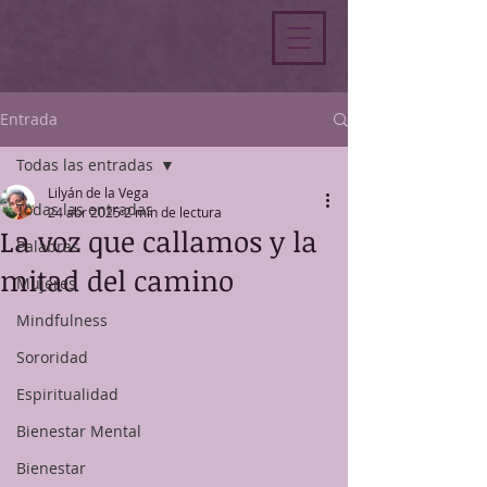
Entrada
Todas las entradas
Lilyán de la Vega
Todas las entradas
24 abr 2025
2 min de lectura
La voz que callamos y la
Palabras
mitad del camino
Mujeres
Mindfulness
Sororidad
Espiritualidad
Bienestar Mental
Bienestar