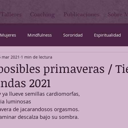
Talleres
Coaching
Publicaciones
Sobre 
Mujeres
Mindfulness
Sororidad
Espiritualidad
6 mar 2021
1 min de lectura
abundancia
Amor
Familia
Maternidad
posibles primaveras / T
andas 2021
y ya llueve semillas cardiomorfas,
ia luminosas 
vera de jacarandosos orgasmos.  
aminar descalza bajo su sombra.