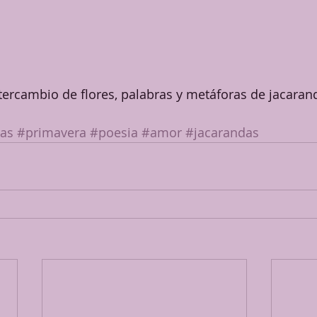
ercambio de flores, palabras y metáforas de jacaran
as
#primavera
#poesia
#amor
#jacarandas