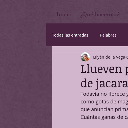
Inicio
¿Qué hacemos?
Todas las entradas
Palabras
Lilyán de la Vega
Bienestar
Emociones
Llueven 
de jacar
Todavía no florece 
como gotas de mag
que anuncian prima
Cuántas ganas de c